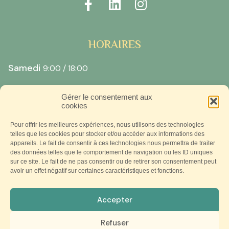
HORAIRES
Samedi
9:00 / 18:00
Gérer le consentement aux
cookies
Pour offrir les meilleures expériences, nous utilisons des technologies
telles que les cookies pour stocker et/ou accéder aux informations des
appareils. Le fait de consentir à ces technologies nous permettra de traiter
des données telles que le comportement de navigation ou les ID uniques
sur ce site. Le fait de ne pas consentir ou de retirer son consentement peut
avoir un effet négatif sur certaines caractéristiques et fonctions.
Accepter
Mentions légales
CGV
Politique de confidentialité
©2022-CONNAI’SENS – Tous droits réservés – Conception
Refuser
du site par
NIADEA