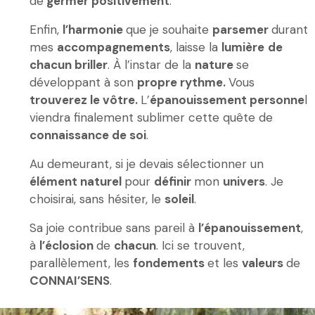
de
germer positivement
.
Enfin,
l’harmonie
que je souhaite
parsemer
durant
mes
accompagnements
, laisse la
lumière
de
chacun briller
. À l’instar de la
nature
se
développant à son
propre rythme.
Vous
trouverez le vôtre.
L’
épanouissement personne
l
viendra finalement sublimer cette quête de
connaissance de soi
.
Au demeurant, si je devais sélectionner un
élément naturel
pour
définir
mon
univers
. Je
choisirai, sans hésiter, le
soleil
.
Sa joie contribue sans pareil à
l’épanouissement
,
à
l’éclosion
de
chacun
. Ici se trouvent,
parallèlement, les
fondements
et les
valeurs
de
CONNAI’SENS
.